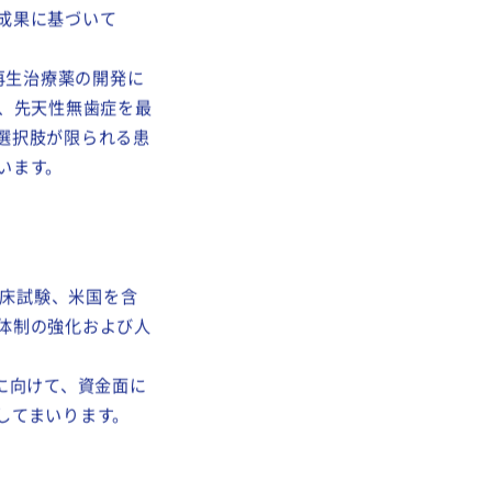
克准教授（現 公益
成果に基づいて
再生治療薬の開発に
は、先天性無歯症を最
選択肢が限られる患
います。
臨床試験、米国を含
体制の強化および人
に向けて、資金面に
してまいります。