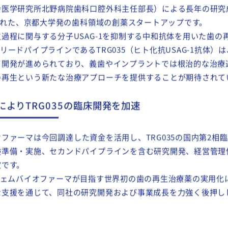
オファーマ
は、京都大学大学院医学研究科口腔外科学分野の髙橋
会医学研究所北野病院歯科口腔外科主任部長）による長年の研究
立された、京都大学発の歯科領域の創薬スタートアップです。
程に関与する分子USAG-1を抑制する中和抗体を用いた歯の
リードパイプラインであるTRG035（ヒト化抗USAG-1抗体）
て開発が進められており、義歯やインプラントでは根治的な治療
の再生という新たな治療アプローチを提供することが期待されて
によりTRG035の臨床開発を加速
オファーマ
は今回調達した資金を活用し、TRG035の国内第2相
験準備・実施、セカンドパイプラインを含む研究開発、経営管理
定です。
ェム
バイオファーマ
が目指す世界初の歯の再生治療薬の実用化
な支援を通じて、同社の研究開発および事業成長を力強く後押し