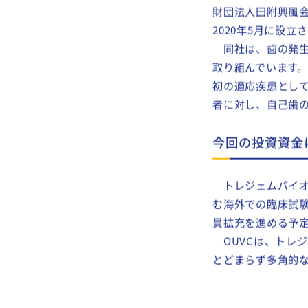
トレジェム
バイ
財団法人田附興風
2020年5月に設
同社は、歯の発生過
取り組んでいます。
初の適応疾患とし
者に対し、自己歯
今回の投資資金
トレジェム
バイ
む海外での臨床試
員拡充を進める予
OUVC
は、トレジ
とどまらず多角的