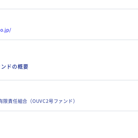
o.jp/
ァンドの概要
業有限責任組合（OUVC2号ファンド）