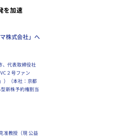
発を加速
マ株式会社」へ
市、代表取締役社
VC２号ファン
」）（本社：京都
SS型新株予約権割当