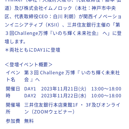
道）及び株式会社イムノロック（本社：神戸市中央
区、代表取締役CEO：白川 利朗）が関西イノベーショ
ンイニシアティブ（KSII）、三井住友銀行主催の「第
３回Challenge万博『いのち輝く未来社会』 へ」に登
壇します。
＊両社ともにDAY1に登壇
＜登壇イベント概要＞
イベン
第３回 Challenge 万博『 いのち輝く未来社
ト名
会 』へ
開催日
DAY1 2023年11月21日(火) 13:00～18:00
時
DAY2 2023年11月22日(水) 10:00～18:00
開催場
三井住友銀行本店東館
1F
・
3F
及びオンライ
所
ン（
ZOOM
ウェビナー）
参加費
無料