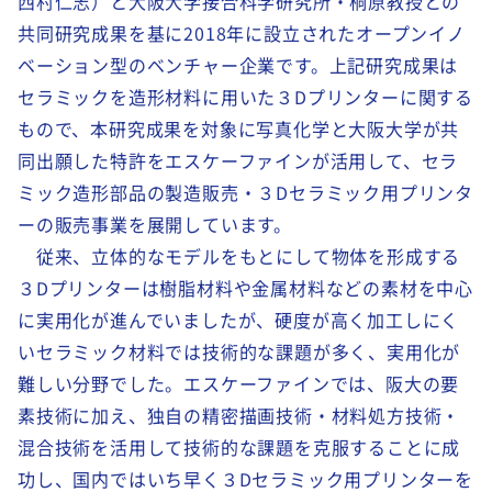
西村仁志）と大阪大学接合科学研究所・桐原教授との
共同研究成果を基に2018年に設立されたオープンイノ
ベーション型のベンチャー企業です。上記研究成果は
セラミックを造形材料に用いた３Dプリンターに関する
もので、本研究成果を対象に写真化学と大阪大学が共
同出願した特許をエスケーファインが活用して、セラ
ミック造形部品の製造販売・３Dセラミック用プリンタ
ーの販売事業を展開しています。
従来、立体的なモデルをもとにして物体を形成する
３Dプリンターは樹脂材料や金属材料などの素材を中心
に実用化が進んでいましたが、硬度が高く加工しにく
いセラミック材料では技術的な課題が多く、実用化が
難しい分野でした。エスケーファインでは、阪大の要
素技術に加え、独自の精密描画技術・材料処方技術・
混合技術を活用して技術的な課題を克服することに成
功し、国内ではいち早く３Dセラミック用プリンターを