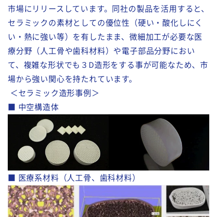
市場にリリースしています。同社の製品を活用すると、
セラミックの素材としての優位性（硬い・酸化しにく
い・熱に強い等）を有したまま、微細加工が必要な医
療分野（人工骨や歯科材料）や電子部品分野におい
て、複雑な形状でも３D造形をする事が可能なため、市
場から強い関心を持たれています。
＜セラミック造形事例＞
■ 中空構造体
■ 医療系材料（人工骨、歯科材料）