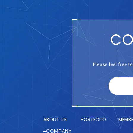
CO
Please feel free t