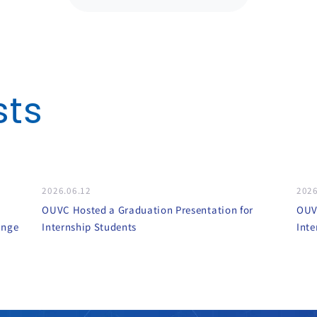
Back to List
sts
2026.06.12
2026
OUVC Hosted a Graduation Presentation for
OUVC
ange
Internship Students
Inte