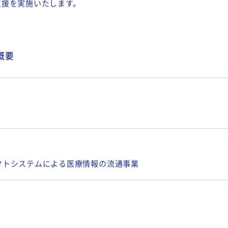
は今回調達した資金をもとに、医療情報収集の基盤となる病院向
。
解決に繋がるシステムを開発するベンチャー企業であることから
支援を実施いたします。
の概要
クトシステムによる医療情報の流通事業