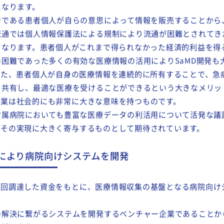
られ、個人情報保護法による様々な規制がその最大の要因です。A
ムでは、そのシステムを導入した医療機関が管理する全ての医療
トフォン上で管理することができ、情報利用企業の求めに応じて
になります。
である患者個人が自らの意思によって情報を販売することから
流通では個人情報保護法による規制により流通が困難とされてきた
となります。患者個人がこれまで得られなかった経済的利益を得
困難であった多くの有効な医療情報の活用によりSaMD開発も
また、患者個人が自身の医療情報を連続的に所有することで、急
を共有し、最適な医療を受けることができるという大きなメリッ
Tの事業は社会的にも非常に大きな意味を持つものです。
属病院においても豊富な医療データの利活用について活発な議
技術はその実現に大きく寄与するものとして期待されています。
により病院向けシステムを開発