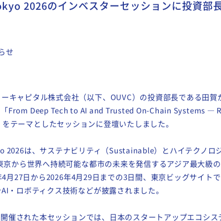
ch Tokyo 2026のインベスターセッションに投
らせ
キャピタル株式会社（以下、OUVC）の投資部長である田賀が、
「From Deep Tech to AI and Trusted On-Chain Systems — R
lding」をテーマとしたセッションに登壇いたしました。
okyo 2026は、サステナビリティ（Sustainable）とハイテクノロジー
、東京から世界へ持続可能な都市の未来を発信するアジア最大級
年4月27日から2026年4月29日までの3日間、東京ビッグサイ
AI・ロボティクス技術などが披露されました。
日に開催された本セッションでは、日本のスタートアップエコシ