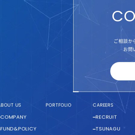
CO
ご相談か
お問
ABOUT US
PORTFOLIO
CAREERS
COMPANY
RECRUIT
FUND&POLICY
TSUNAGU