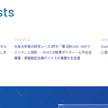
sts
2026.05.22
2026
のパネル
大阪大学発の研究シーズ3件が「第3回KSAC-GAPフ
Sus
しま
ァンド」に採択 ― OUVCが硫黄ポリマー・心不全治
に投
療薬・骨粗鬆症治療デバイスの事業化を支援