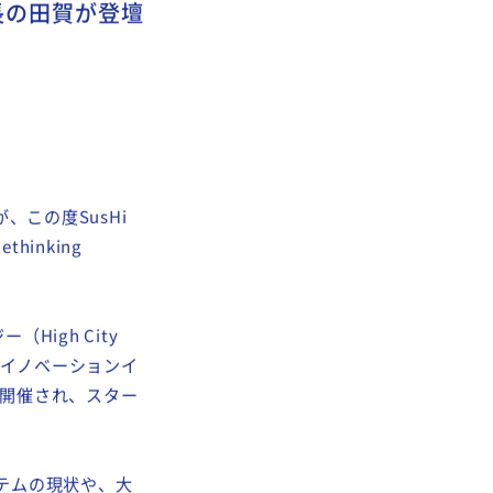
資部長の田賀が登壇
この度SusHi
ethinking
（High City
のイノベーションイ
トで開催され、スター
ステムの現状や、大