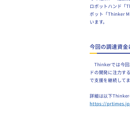
して阪大・OUVC
前回の投資実行以
その結果、「近接覚
ロボットハンド「T
ボット「Thinke
います。
今回の調達資金
Thinkerでは
ドの開発に注力する
で支援を継続して
詳細は以下Think
https://prtimes.