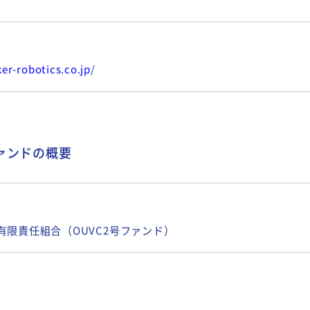
er-robotics.co.jp
/
ファンドの概要
業有限責任組合（OUVC2号ファンド）