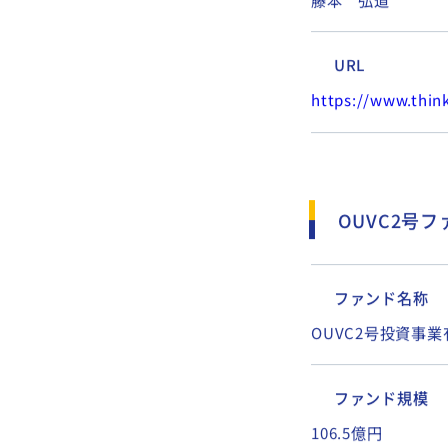
代表取締役
藤本 弘道
URL
https://www.think
OUVC2号
ファンド名称
OUVC2号投資事