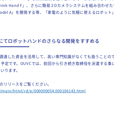
のバックアップのもと事業化に向けて取り組んできました。
降、近接覚センサーのさらなる用途開発、ロボットハンド開発を
センサーTK-01」と柔軟機構を組み合わせた「ばら積みピッキ
hink Hand F」、さらに簡易２Dカメラシステムを組み合わせ
r Model A」を開発する等、「家電のように気軽に使えるロボッ
にてロボットハンドのさらなる開発をすすめる
今回調達した資金を活用して、高い専門知識がなくても扱うことの
予定です。OUVCでは、前回から引き続き取締役を派遣する事
まいります。
erのリリースをご覧ください。
jp/main/html/rd/p/000000054.000106143.html